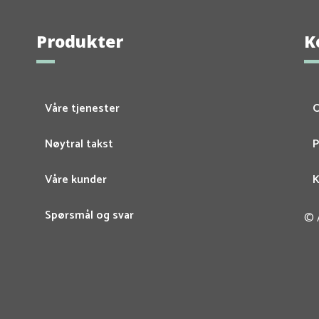
Produkter
K
Våre tjenester
Nøytral takst
P
Våre kunder
K
Spørsmål og svar
© 