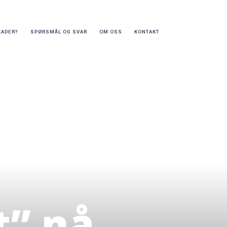
KADER?
SPØRSMÅL OG SVAR
OM OSS
KONTAKT
t” nå