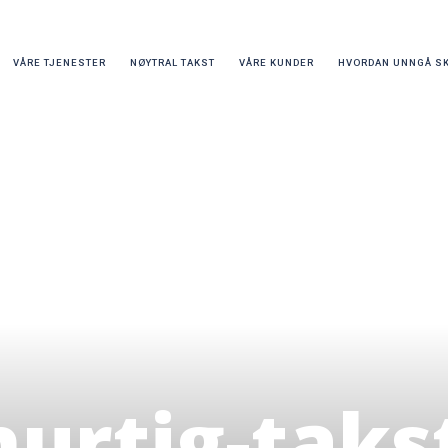
VÅRE TJENESTER
NØYTRAL TAKST
VÅRE KUNDER
HVORDAN UNNGÅ S
hurtig-taks